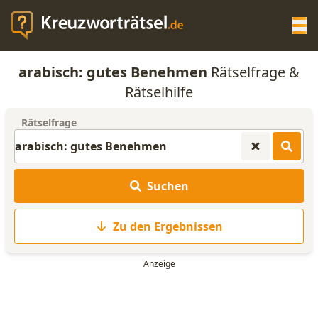
Op
arabisch: gutes Benehmen
Rätselfrage &
KREUZWORTRÄTSEL-HILFE
Rätselhilfe
Rätselfrage
SCRABBLE HILFE
ANAGRAMM-GENERATOR
Suchen
WORTLISTE
Zu den Ergebnissen