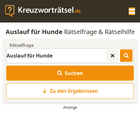
Op
Auslauf für Hunde
Rätselfrage & Rätselhilfe
KREUZWORTRÄTSEL-HILFE
Rätselfrage
SCRABBLE HILFE
Suchen
ANAGRAMM-GENERATOR
Zu den Ergebnissen
WORTLISTE