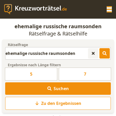
Op
ehemalige russische raumsonden
KREUZWORTRÄTSEL-HILFE
Rätselfrage & Rätselhilfe
Rätselfrage
SCRABBLE HILFE
ANAGRAMM-GENERATOR
Ergebnisse nach Länge filtern
5
7
WORTLISTE
Suchen
Zu den Ergebnissen