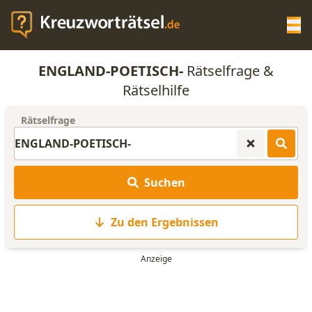
Op
ENGLAND-POETISCH-
Rätselfrage &
KREUZWORTRÄTSEL-HILFE
Rätselhilfe
Rätselfrage
SCRABBLE HILFE
ANAGRAMM-GENERATOR
Suchen
WORTLISTE
Zu den Ergebnissen