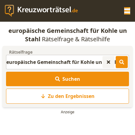
Op
europäische Gemeinschaft für Kohle un
KREUZWORTRÄTSEL-HILFE
Stahl
Rätselfrage & Rätselhilfe
Rätselfrage
SCRABBLE HILFE
ANAGRAMM-GENERATOR
Suchen
WORTLISTE
Zu den Ergebnissen