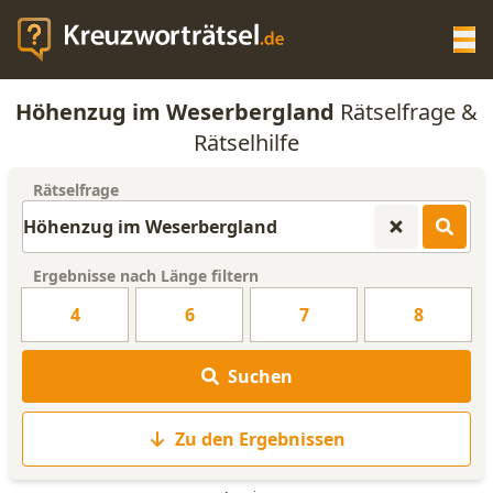
Op
Höhenzug im Weserbergland
Rätselfrage &
KREUZWORTRÄTSEL-HILFE
Rätselhilfe
Rätselfrage
SCRABBLE HILFE
ANAGRAMM-GENERATOR
Ergebnisse nach Länge filtern
4
6
7
8
WORTLISTE
Suchen
Zu den Ergebnissen