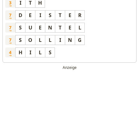
I
T
H
3
D
E
I
S
T
E
R
7
S
U
E
N
T
E
L
7
S
O
L
L
I
N
G
7
H
I
L
S
4