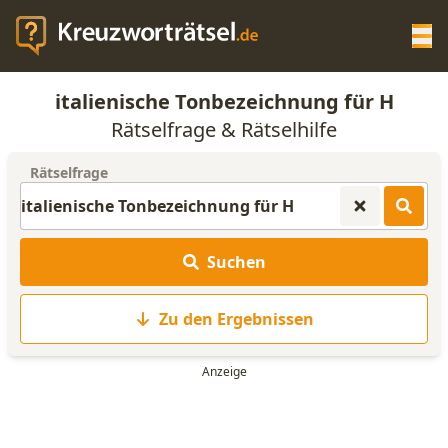
Op
italienische Tonbezeichnung für H
KREUZWORTRÄTSEL-HILFE
Rätselfrage & Rätselhilfe
Rätselfrage
SCRABBLE HILFE
ANAGRAMM-GENERATOR
Suchen
WORTLISTE
Zu den Ergebnissen