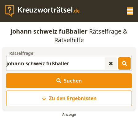
Op
johann schweiz fußballer
Rätselfrage &
KREUZWORTRÄTSEL-HILFE
Rätselhilfe
Rätselfrage
SCRABBLE HILFE
ANAGRAMM-GENERATOR
Suchen
WORTLISTE
Zu den Ergebnissen