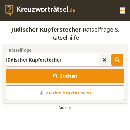
Op
Jüdischer Kupferstecher
Rätselfrage &
KREUZWORTRÄTSEL-HILFE
Rätselhilfe
Rätselfrage
SCRABBLE HILFE
ANAGRAMM-GENERATOR
Suchen
WORTLISTE
Zu den Ergebnissen