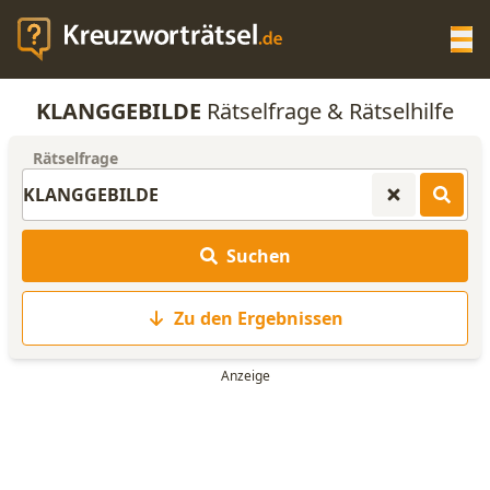
Op
KLANGGEBILDE
Rätselfrage & Rätselhilfe
KREUZWORTRÄTSEL-HILFE
Rätselfrage
SCRABBLE HILFE
Suchen
ANAGRAMM-GENERATOR
Zu den Ergebnissen
WORTLISTE