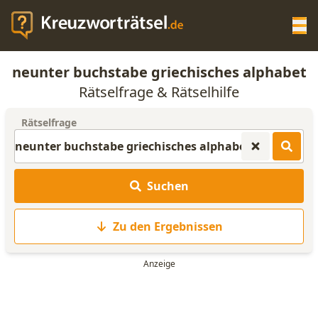
Op
neunter buchstabe griechisches alphabet
KREUZWORTRÄTSEL-HILFE
Rätselfrage & Rätselhilfe
Rätselfrage
SCRABBLE HILFE
ANAGRAMM-GENERATOR
Suchen
WORTLISTE
Zu den Ergebnissen