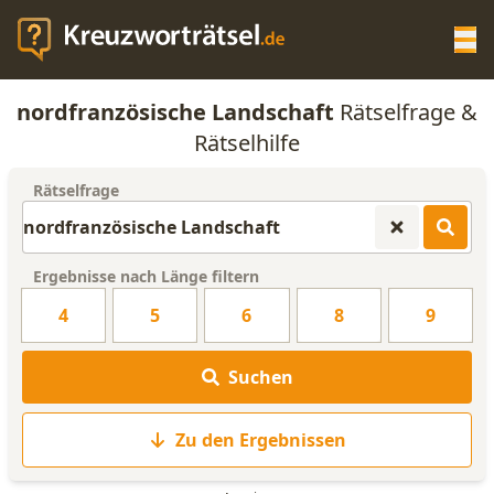
Op
nordfranzösische Landschaft
Rätselfrage &
KREUZWORTRÄTSEL-HILFE
Rätselhilfe
Rätselfrage
SCRABBLE HILFE
ANAGRAMM-GENERATOR
Ergebnisse nach Länge filtern
4
5
6
8
9
WORTLISTE
Suchen
Zu den Ergebnissen