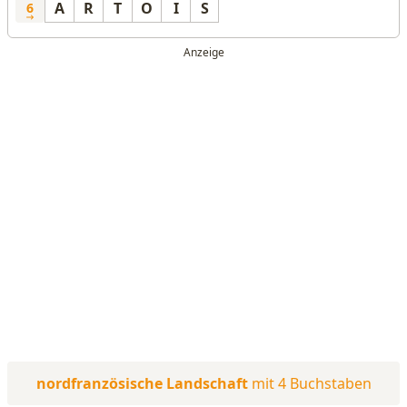
A
R
T
O
I
S
6
nordfranzösische Landschaft
mit 4 Buchstaben