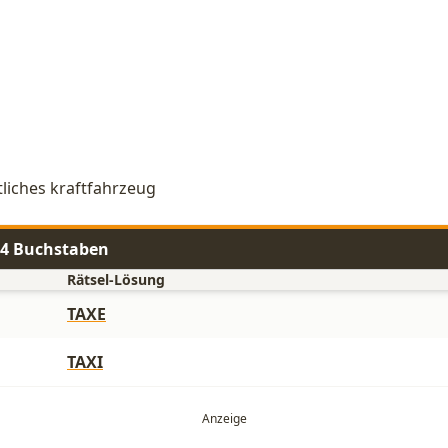
tliches kraftfahrzeug
t 4 Buchstaben
Rätsel-Lösung
TAXE
TAXI