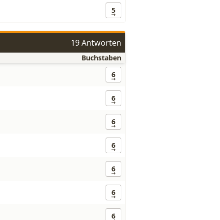
5
19 Antworten
Buchstaben
6
6
6
6
6
6
6