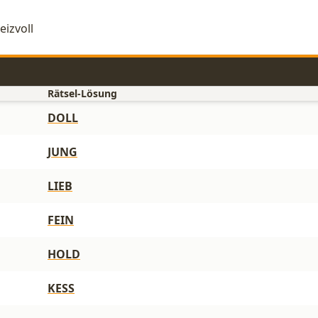
eizvoll
Rätsel-Lösung
DOLL
JUNG
LIEB
FEIN
HOLD
KESS