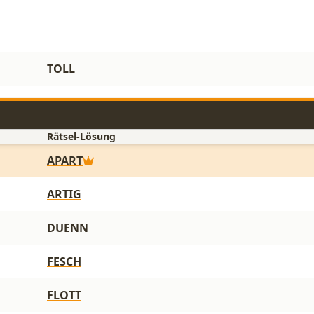
TOLL
Rätsel-Lösung
APART
ARTIG
DUENN
FESCH
FLOTT