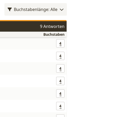
Buchstabenlänge: Alle
9 Antworten
Buchstaben
4
4
4
4
4
4