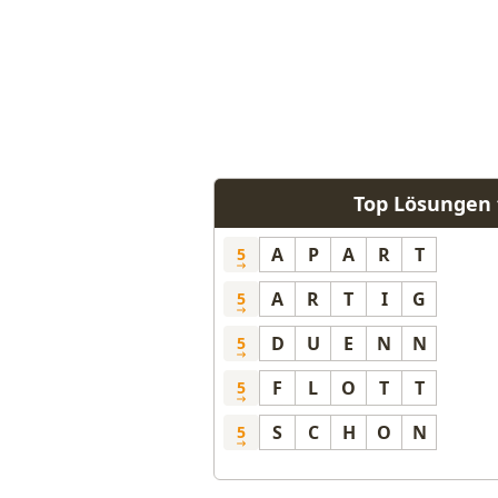
Top Lösungen f
A
P
A
R
T
5
A
R
T
I
G
5
D
U
E
N
N
5
F
L
O
T
T
5
S
C
H
O
N
5