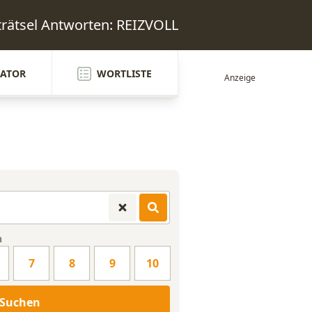
rätsel Antworten: REIZVOLL
ATOR
WORTLISTE
n
7
8
9
10
Suchen