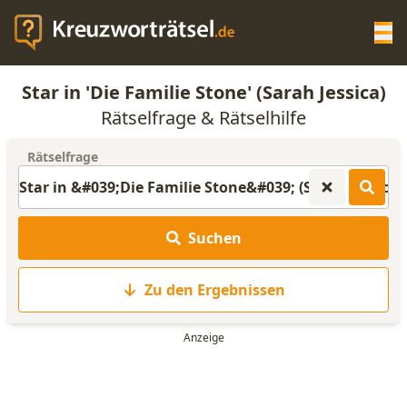
Op
Star in 'Die Familie Stone' (Sarah Jessica)
KREUZWORTRÄTSEL-HILFE
Rätselfrage & Rätselhilfe
Rätselfrage
SCRABBLE HILFE
ANAGRAMM-GENERATOR
Suchen
WORTLISTE
Zu den Ergebnissen