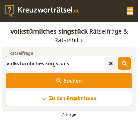
Op
volkstümliches singstück
Rätselfrage &
KREUZWORTRÄTSEL-HILFE
Rätselhilfe
Rätselfrage
SCRABBLE HILFE
ANAGRAMM-GENERATOR
Suchen
WORTLISTE
Zu den Ergebnissen