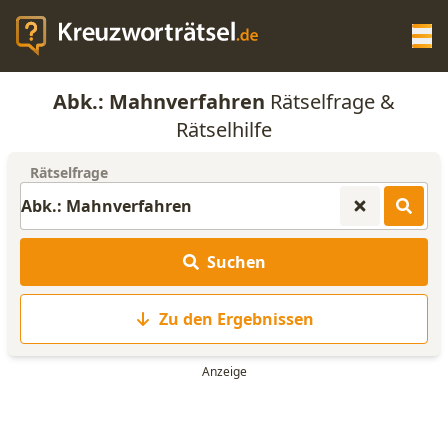
Op
Abk.: Mahnverfahren
Rätselfrage &
KREUZWORTRÄTSEL-HILFE
Rätselhilfe
Rätselfrage
SCRABBLE HILFE
ANAGRAMM-GENERATOR
Suchen
WORTLISTE
Zu den Ergebnissen