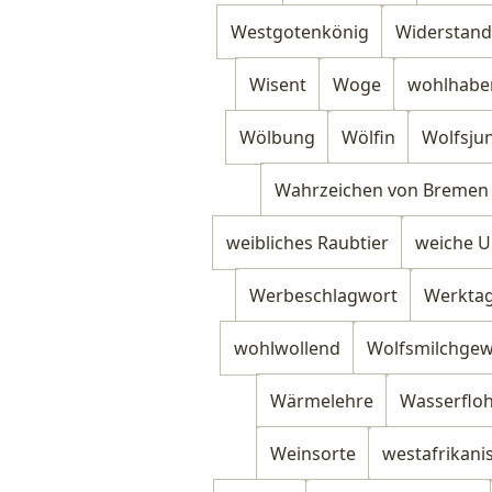
Westgotenkönig
Widerstand
Wisent
Woge
wohlhabe
Wölbung
Wölfin
Wolfsju
Wahrzeichen von Bremen
weibliches Raubtier
weiche U
Werbeschlagwort
Werkta
wohlwollend
Wolfsmilchge
Wärmelehre
Wasserflo
Weinsorte
westafrikanis