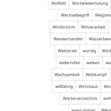
Wollfett
Wortwiederholung
Wechselbegriff
Wegzeh
Windschirm
Winzerarbeit
Wanderhändler
Wasserbew
Wettstreit
würdig
Witz
widerrufen
welken
wa
Wachsamkeit
Wettkampf
willfährig
Wirtshaus
Wis
Wörterverzeichnis
woh
wann immer
Wiki