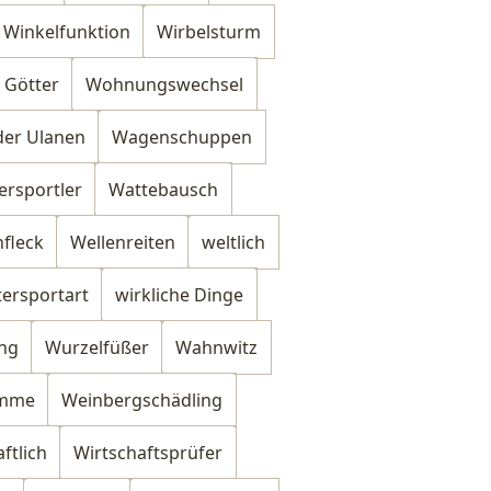
Winkelfunktion
Wirbelsturm
 Götter
Wohnungswechsel
der Ulanen
Wagenschuppen
rsportler
Wattebausch
nfleck
Wellenreiten
weltlich
ersportart
wirkliche Dinge
ng
Wurzelfüßer
Wahnwitz
omme
Weinbergschädling
ftlich
Wirtschaftsprüfer