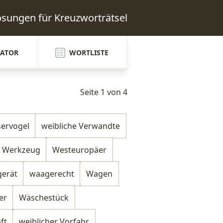
Lösungen für Kreuzworträtsel
ATOR
WORTLISTE
Seite 1 von 4
ervogel
weibliche Verwandte
Werkzeug
Westeuropäer
gerät
waagerecht
Wagen
er
Wäschestück
ft
weiblicher Vorfahr