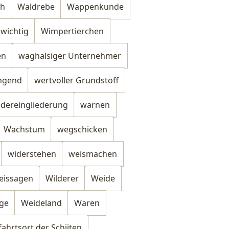
ch
Waldrebe
Wappenkunde
wichtig
Wimpertierchen
en
waghalsiger Unternehmer
ingend
wertvoller Grundstoff
dereingliederung
warnen
Wachstum
wegschicken
widerstehen
weismachen
eissagen
Wilderer
Weide
ge
Weideland
Waren
fahrtsort der Schiiten