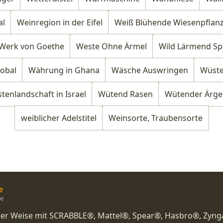
al
Weinregion in der Eifel
Weiß Blühende Wiesenpflan
Werk von Goethe
Weste Ohne Ärmel
Wild Lärmend Sp
lobal
Währung in Ghana
Wäsche Auswringen
Wüste
tenlandschaft in Israel
Wütend Rasen
Wütender Ärge
weiblicher Adelstitel
Weinsorte, Traubensorte
nster Weise mit SCRABBLE®, Mattel®, Spear®, Hasbro®, Zyng