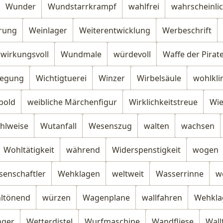
Wunder
Wundstarrkrampf
wahlfrei
wahrscheinli
rung
Weinlager
Weiterentwicklung
Werbeschrift
wirkungsvoll
Wundmale
würdevoll
Waffe der Pirat
egung
Wichtigtuerei
Winzer
Wirbelsäule
wohlkl
bold
weibliche Märchenfigur
Wirklichkeitstreue
Wie
hlweise
Wutanfall
Wesenszug
walten
wachsen
Wohltätigkeit
während
Widerspenstigkeit
wogen
senschaftler
Wehklagen
weltweit
Wasserrinne
w
ltönend
würzen
Wagenplane
wallfahren
Wehkla
nger
Wetterdistel
Wurfmaschine
Wandfliese
Wall