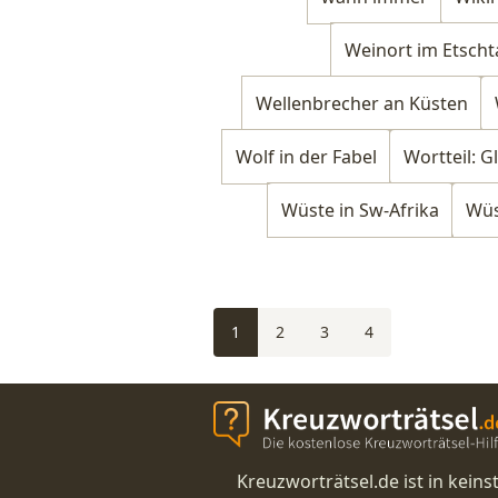
Weinort im Etscht
Wellenbrecher an Küsten
Wolf in der Fabel
Wortteil: G
Wüste in Sw-Afrika
Wüs
1
2
3
4
Kreuzworträtsel.de ist in kei