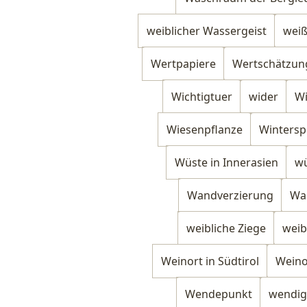
weiblicher Wassergeist
weiß
Wertpapiere
Wertschätzun
Wichtigtuer
wider
Wi
Wiesenpflanze
Wintersp
Wüste in Innerasien
w
Wandverzierung
Wa
weibliche Ziege
weib
Weinort in Südtirol
Weino
Wendepunkt
wendig