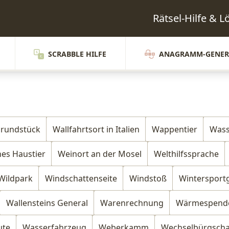
Rätsel-Hilfe & 
SCRABBLE HILFE
ANAGRAMM-GENER
rundstück
Wallfahrtsort in Italien
Wappentier
Wass
hes Haustier
Weinort an der Mosel
Welthilfssprache
Wildpark
Windschattenseite
Windstoß
Wintersport
Wallensteins General
Warenrechnung
Wärmespend
ute
Wasserfahrzeug
Weberkamm
Wechselbürgscha