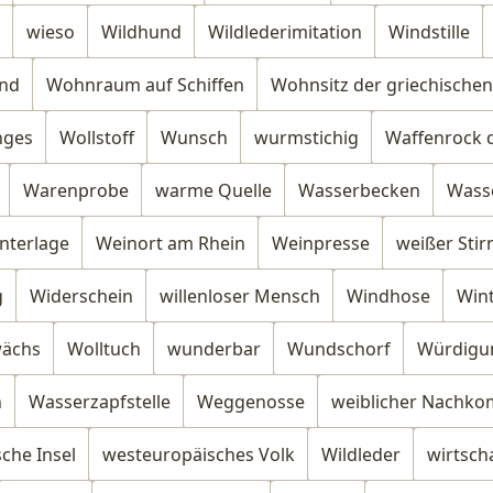
wieso
Wildhund
Wildlederimitation
Windstille
nd
Wohnraum auf Schiffen
Wohnsitz der griechischen
nges
Wollstoff
Wunsch
wurmstichig
Waffenrock 
Warenprobe
warme Quelle
Wasserbecken
Wasse
nterlage
Weinort am Rhein
Weinpresse
weißer Stir
g
Widerschein
willenloser Mensch
Windhose
Wint
wächs
Wolltuch
wunderbar
Wundschorf
Würdigu
h
Wasserzapfstelle
Weggenosse
weiblicher Nachk
che Insel
westeuropäisches Volk
Wildleder
wirtscha