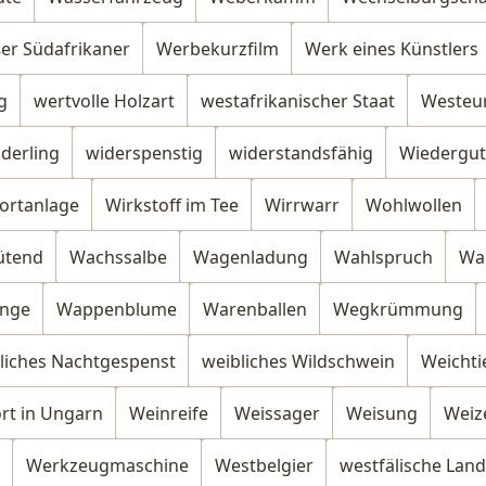
er Südafrikaner
Werbekurzfilm
Werk eines Künstlers
g
wertvolle Holzart
westafrikanischer Staat
Westeu
derling
widerspenstig
widerstandsfähig
Wiedergu
ortanlage
Wirkstoff im Tee
Wirrwarr
Wohlwollen
ütend
Wachssalbe
Wagenladung
Wahlspruch
Wa
nge
Wappenblume
Warenballen
Wegkrümmung
liches Nachtgespenst
weibliches Wildschwein
Weichti
rt in Ungarn
Weinreife
Weissager
Weisung
Weiz
Werkzeugmaschine
Westbelgier
westfälische Land