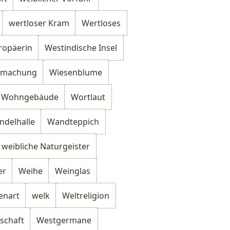
wertloser Kram
Wertloses
ropäerin
Westindische Insel
tmachung
Wiesenblume
Wohngebäude
Wortlaut
ndelhalle
Wandteppich
weibliche Naturgeister
er
Weihe
Weinglas
enart
welk
Weltreligion
schaft
Westgermane