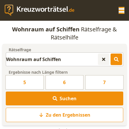
Op
Wohnraum auf Schiffen
Rätselfrage &
KREUZWORTRÄTSEL-HILFE
Rätselhilfe
Rätselfrage
SCRABBLE HILFE
ANAGRAMM-GENERATOR
Ergebnisse nach Länge filtern
5
6
7
WORTLISTE
Suchen
Zu den Ergebnissen