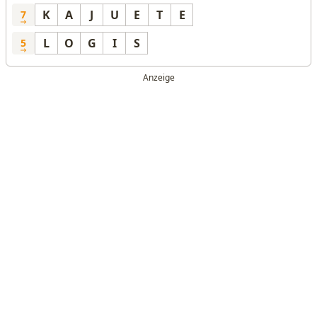
K
A
J
U
E
T
E
7
L
O
G
I
S
5