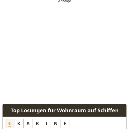
Top Lösungen für Wohnraum auf Schiffen
K
A
B
I
N
E
6