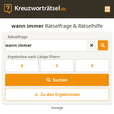
Op
wann immer
Rätselfrage & Rätselhilfe
KREUZWORTRÄTSEL-HILFE
Rätselfrage
SCRABBLE HILFE
Ergebnisse nach Länge filtern
ANAGRAMM-GENERATOR
4
5
8
WORTLISTE
Suchen
Zu den Ergebnissen