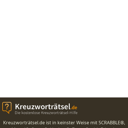
Kreuzworträtsel.de ist in keinster Weise mit SCRABBLE®,