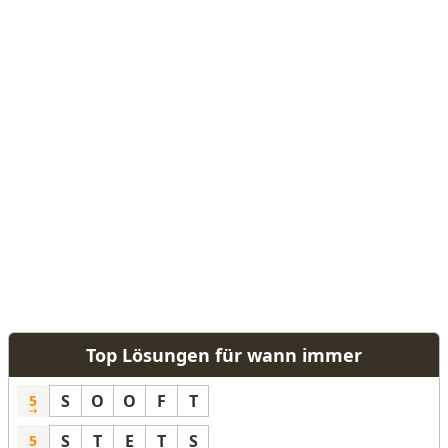
Top Lösungen für wann immer
S
O
O
F
T
5
S
T
E
T
S
5