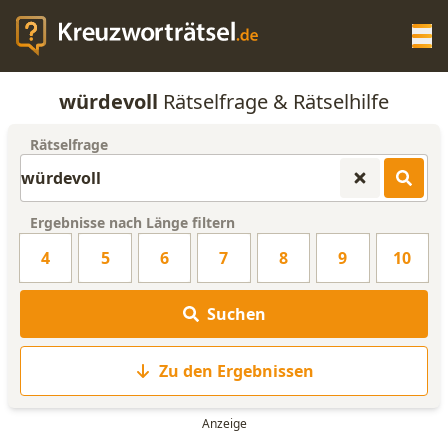
Op
würdevoll
Rätselfrage & Rätselhilfe
KREUZWORTRÄTSEL-HILFE
Rätselfrage
SCRABBLE HILFE
Ergebnisse nach Länge filtern
ANAGRAMM-GENERATOR
4
5
6
7
8
9
10
WORTLISTE
Suchen
Zu den Ergebnissen