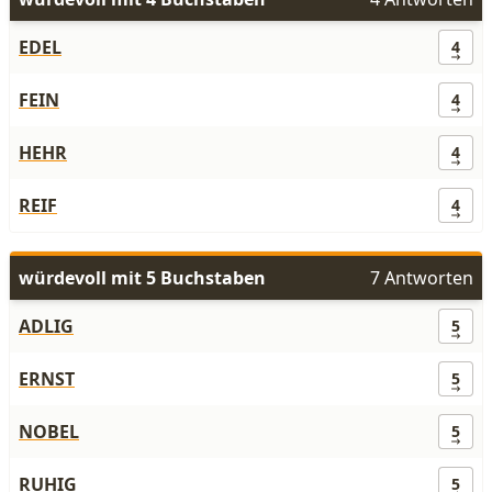
EDEL
4
FEIN
4
HEHR
4
REIF
4
würdevoll mit 5 Buchstaben
7 Antworten
ADLIG
5
ERNST
5
NOBEL
5
RUHIG
5