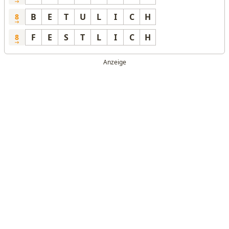
B
E
T
U
L
I
C
H
8
F
E
S
T
L
I
C
H
8