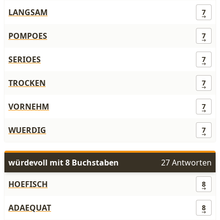
LANGSAM
7
POMPOES
7
SERIOES
7
TROCKEN
7
VORNEHM
7
WUERDIG
7
würdevoll mit 8 Buchstaben
27 Antworten
HOEFISCH
8
ADAEQUAT
8