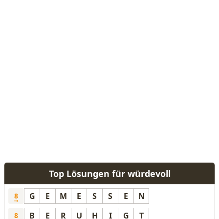
Top Lösungen für würdevoll
G
E
M
E
S
S
E
N
8
B
E
R
U
H
I
G
T
8