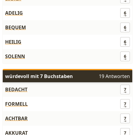
ADELIG
6
BEQUEM
6
HEILIG
6
SOLENN
6
würdevoll mit 7 Buchstaben
19 Antworten
BEDACHT
7
FORMELL
7
ACHTBAR
7
AKKURAT
7