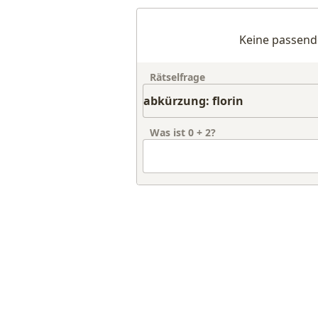
Keine passend
Rätselfrage
Was ist
0
+
2
?