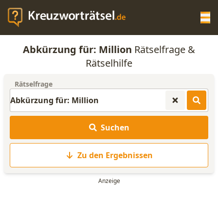
Op
Abkürzung für: Million
Rätselfrage &
KREUZWORTRÄTSEL-HILFE
Rätselhilfe
Rätselfrage
SCRABBLE HILFE
ANAGRAMM-GENERATOR
Suchen
WORTLISTE
Zu den Ergebnissen