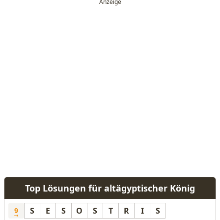
Top Lösungen für altägyptischer König
S
E
S
O
S
T
R
I
S
9