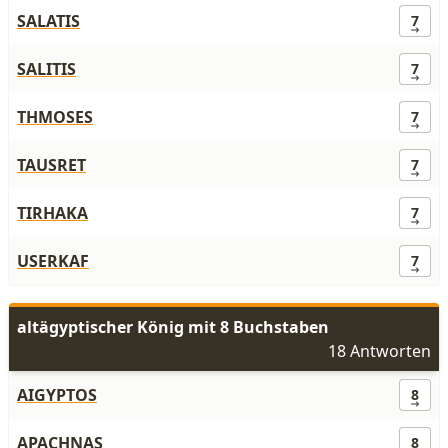
SALATIS
7
SALITIS
7
THMOSES
7
TAUSRET
7
TIRHAKA
7
USERKAF
7
altägyptischer König mit 8 Buchstaben
18 Antworten
AIGYPTOS
8
APACHNAS
8