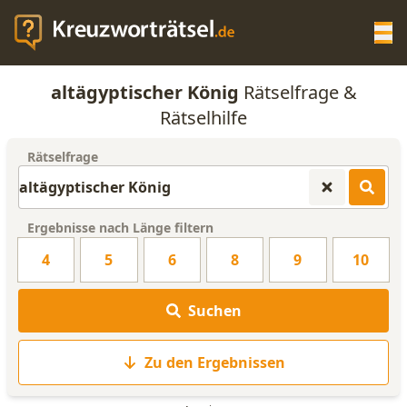
Op
altägyptischer König
Rätselfrage &
KREUZWORTRÄTSEL-HILFE
Rätselhilfe
Rätselfrage
SCRABBLE HILFE
ANAGRAMM-GENERATOR
Ergebnisse nach Länge filtern
4
5
6
8
9
10
WORTLISTE
Suchen
Zu den Ergebnissen