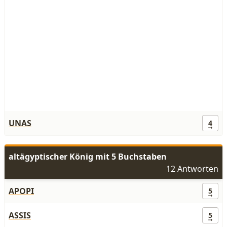
UNAS
4
altägyptischer König mit 5 Buchstaben
12 Antworten
APOPI
5
ASSIS
5