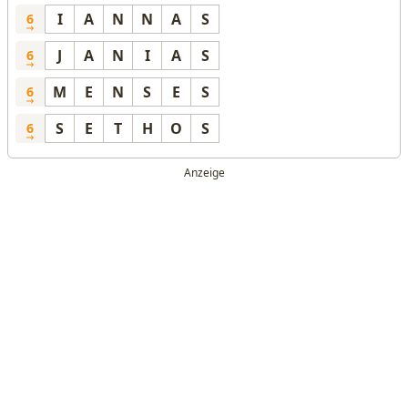
I
A
N
N
A
S
6
J
A
N
I
A
S
6
M
E
N
S
E
S
6
S
E
T
H
O
S
6