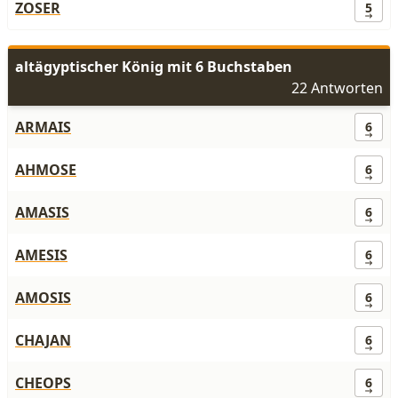
ZOSER
5
altägyptischer König mit 6 Buchstaben
22 Antworten
ARMAIS
6
AHMOSE
6
AMASIS
6
AMESIS
6
AMOSIS
6
CHAJAN
6
CHEOPS
6