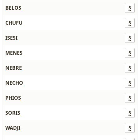
BELOS
5
CHUFU
5
ISESI
5
MENES
5
NEBRE
5
NECHO
5
PHIOS
5
SORIS
5
WADJI
5