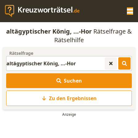
Op
altägyptischer König, ...-Hor
Rätselfrage &
KREUZWORTRÄTSEL-HILFE
Rätselhilfe
Rätselfrage
SCRABBLE HILFE
ANAGRAMM-GENERATOR
Suchen
WORTLISTE
Zu den Ergebnissen