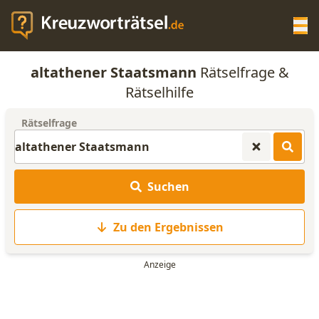
Op
altathener Staatsmann
Rätselfrage &
KREUZWORTRÄTSEL-HILFE
Rätselhilfe
Rätselfrage
SCRABBLE HILFE
ANAGRAMM-GENERATOR
Suchen
WORTLISTE
Zu den Ergebnissen