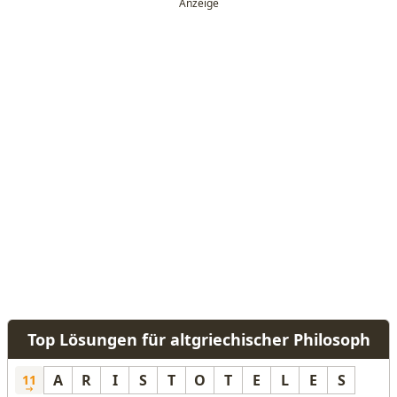
Top Lösungen für altgriechischer Philosoph
A
R
I
S
T
O
T
E
L
E
S
11