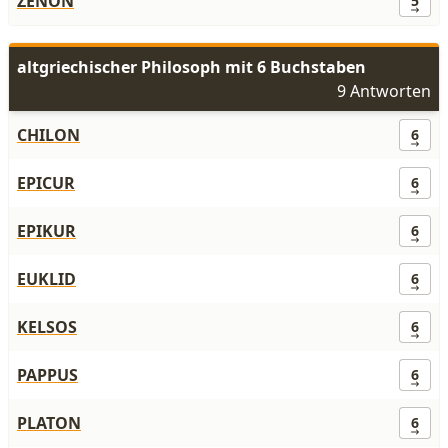
ZENON
5
altgriechischer Philosoph mit 6 Buchstaben
9 Antworten
CHILON
6
EPICUR
6
EPIKUR
6
EUKLID
6
KELSOS
6
PAPPUS
6
PLATON
6