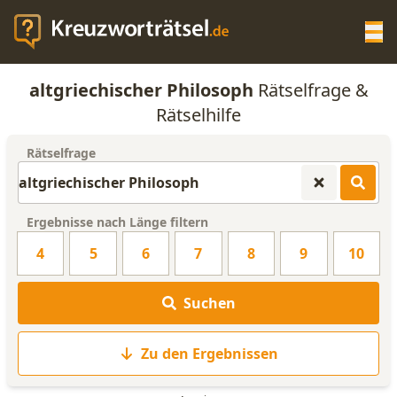
Op
altgriechischer Philosoph
Rätselfrage &
KREUZWORTRÄTSEL-HILFE
Rätselhilfe
Rätselfrage
SCRABBLE HILFE
ANAGRAMM-GENERATOR
Ergebnisse nach Länge filtern
4
5
6
7
8
9
10
WORTLISTE
Suchen
Zu den Ergebnissen