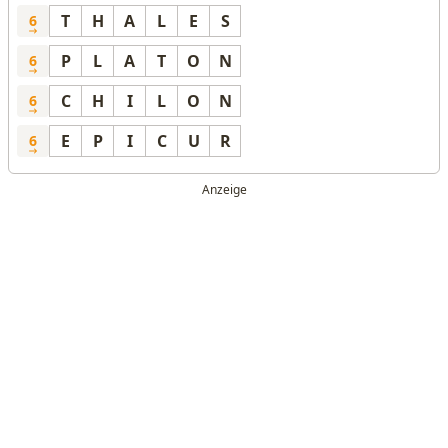
T
H
A
L
E
S
6
P
L
A
T
O
N
6
C
H
I
L
O
N
6
E
P
I
C
U
R
6