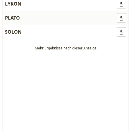
LYKON
5
PLATO
5
SOLON
5