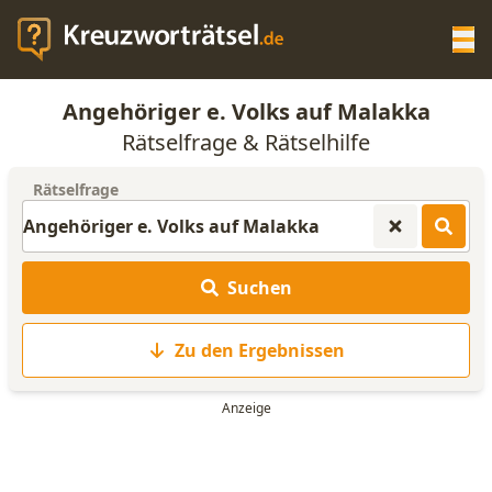
Op
Angehöriger e. Volks auf Malakka
KREUZWORTRÄTSEL-HILFE
Rätselfrage & Rätselhilfe
Rätselfrage
SCRABBLE HILFE
ANAGRAMM-GENERATOR
Suchen
WORTLISTE
Zu den Ergebnissen