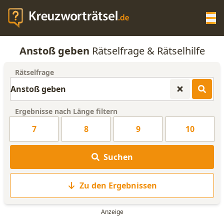
Op
Anstoß geben
Rätselfrage & Rätselhilfe
KREUZWORTRÄTSEL-HILFE
Rätselfrage
SCRABBLE HILFE
Ergebnisse nach Länge filtern
ANAGRAMM-GENERATOR
7
8
9
10
WORTLISTE
Suchen
Zu den Ergebnissen