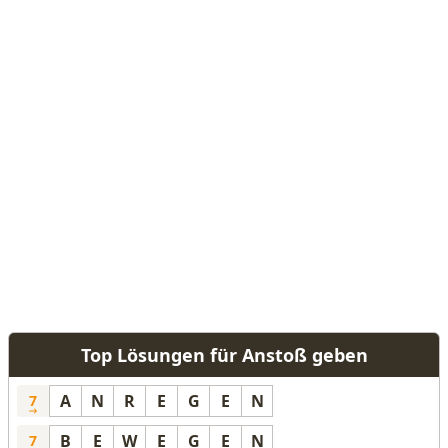
Top Lösungen für Anstoß geben
A
N
R
E
G
E
N
7
B
E
W
E
G
E
N
7