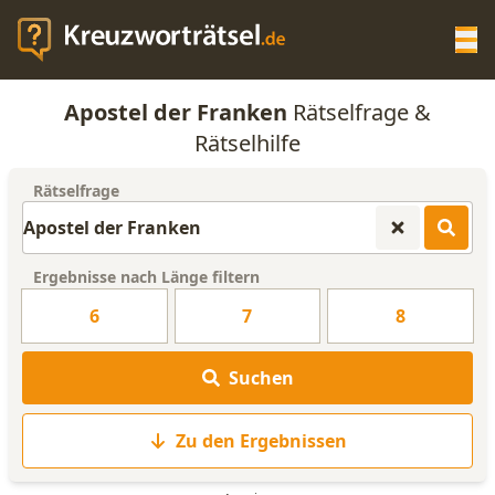
Op
Apostel der Franken
Rätselfrage &
KREUZWORTRÄTSEL-HILFE
Rätselhilfe
Rätselfrage
SCRABBLE HILFE
ANAGRAMM-GENERATOR
Ergebnisse nach Länge filtern
6
7
8
WORTLISTE
Suchen
Zu den Ergebnissen