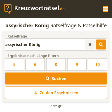
Op
assyrischer König
Rätselfrage & Rätselhilfe
KREUZWORTRÄTSEL-HILFE
Rätselfrage
SCRABBLE HILFE
Ergebnisse nach Länge filtern
ANAGRAMM-GENERATOR
5
6
8
9
10
WORTLISTE
Suchen
Zu den Ergebnissen