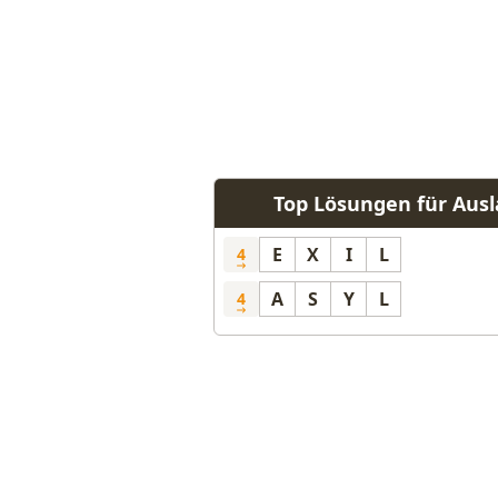
Top Lösungen für Ausl
E
X
I
L
4
A
S
Y
L
4