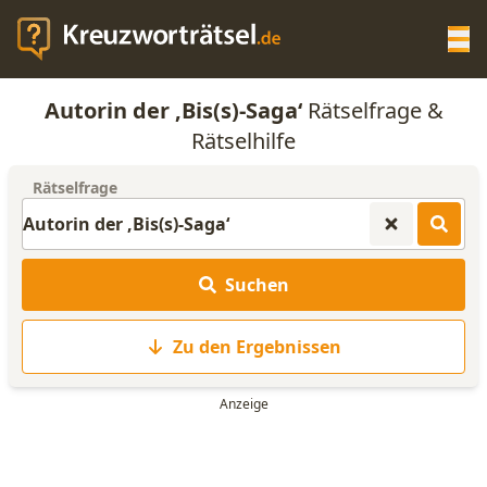
Op
Autorin der ‚Bis(s)-Saga‘
Rätselfrage &
KREUZWORTRÄTSEL-HILFE
Rätselhilfe
Rätselfrage
SCRABBLE HILFE
ANAGRAMM-GENERATOR
Suchen
WORTLISTE
Zu den Ergebnissen