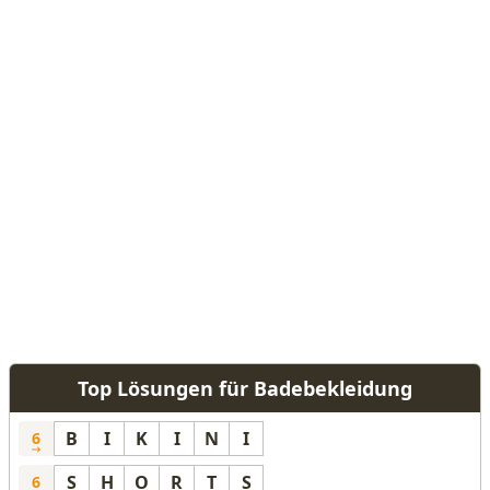
Top Lösungen für Badebekleidung
B
I
K
I
N
I
6
S
H
O
R
T
S
6