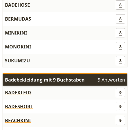
BADEHOSE
8
BERMUDAS
8
MINIKINI
8
MONOKINI
8
SUKUMIZU
8
Badebekleidung mit 9 Buchstaben
9 Antworten
BADEKLEID
9
BADESHORT
9
BEACHKINI
9