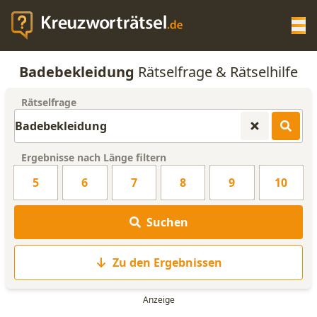
Op
Badebekleidung
Rätselfrage & Rätselhilfe
KREUZWORTRÄTSEL-HILFE
Rätselfrage
SCRABBLE HILFE
Ergebnisse nach Länge filtern
ANAGRAMM-GENERATOR
5
6
7
8
9
10
WORTLISTE
Suchen
Zu den Ergebnissen