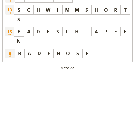
S
C
H
W
I
M
M
S
H
O
R
T
13
S
B
A
D
E
S
C
H
L
A
P
F
E
13
N
B
A
D
E
H
O
S
E
8