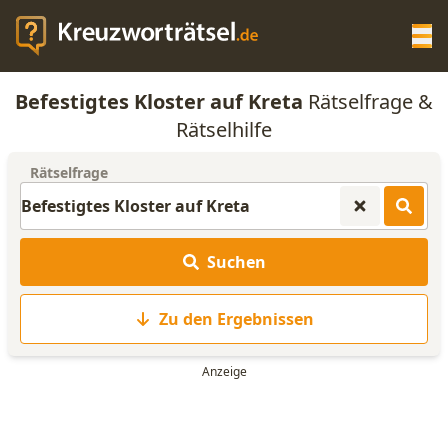
Op
Befestigtes Kloster auf Kreta
Rätselfrage &
KREUZWORTRÄTSEL-HILFE
Rätselhilfe
Rätselfrage
SCRABBLE HILFE
ANAGRAMM-GENERATOR
Suchen
WORTLISTE
Zu den Ergebnissen