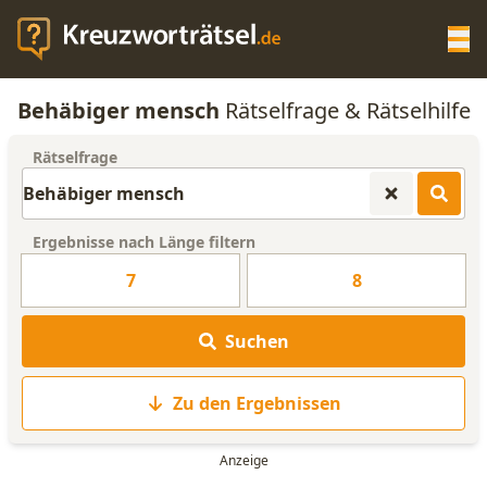
Op
Behäbiger mensch
Rätselfrage & Rätselhilfe
KREUZWORTRÄTSEL-HILFE
Rätselfrage
SCRABBLE HILFE
Ergebnisse nach Länge filtern
ANAGRAMM-GENERATOR
7
8
WORTLISTE
Suchen
Zu den Ergebnissen