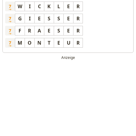
W
I
C
K
L
E
R
7
G
I
E
S
S
E
R
7
F
R
A
E
S
E
R
7
M
O
N
T
E
U
R
7