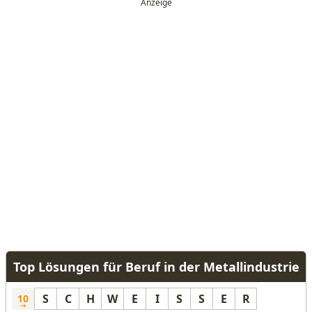
Top Lösungen für Beruf in der Metallindustrie
S
C
H
W
E
I
S
S
E
R
10