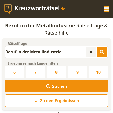
Op
Beruf in der Metallindustrie
Rätselfrage &
KREUZWORTRÄTSEL-HILFE
Rätselhilfe
Rätselfrage
SCRABBLE HILFE
ANAGRAMM-GENERATOR
Ergebnisse nach Länge filtern
6
7
8
9
10
WORTLISTE
Suchen
Zu den Ergebnissen