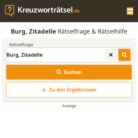
Op
Burg, Zitadelle
Rätselfrage & Rätselhilfe
KREUZWORTRÄTSEL-HILFE
Rätselfrage
SCRABBLE HILFE
Suchen
ANAGRAMM-GENERATOR
Zu den Ergebnissen
WORTLISTE