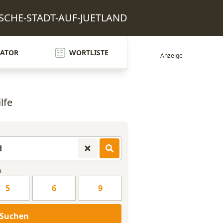
NISCHE-STADT-AUF-JUETLAND
ATOR
WORTLISTE
lfe
n
5
6
9
Suchen