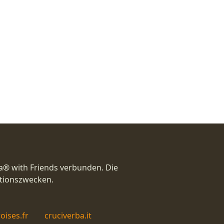
a® with Friends verbunden. Die
ationszwecken.
oises.fr
cruciverba.it