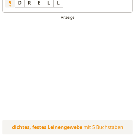
D
R
E
L
L
5
dichtes, festes Leinengewebe
mit 5 Buchstaben