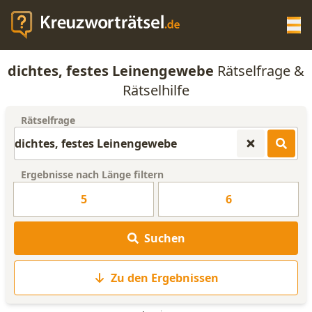
Op
dichtes, festes Leinengewebe
Rätselfrage &
KREUZWORTRÄTSEL-HILFE
Rätselhilfe
Rätselfrage
SCRABBLE HILFE
ANAGRAMM-GENERATOR
Ergebnisse nach Länge filtern
5
6
WORTLISTE
Suchen
Zu den Ergebnissen