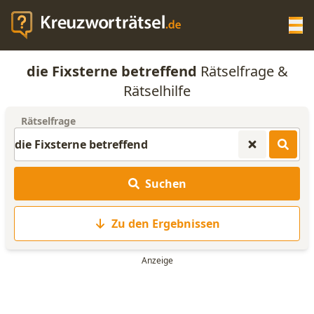
Op
die Fixsterne betreffend
Rätselfrage &
KREUZWORTRÄTSEL-HILFE
Rätselhilfe
Rätselfrage
SCRABBLE HILFE
ANAGRAMM-GENERATOR
Suchen
WORTLISTE
Zu den Ergebnissen