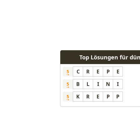
Top Lösungen für dü
C
R
E
P
E
5
B
L
I
N
I
5
K
R
E
P
P
5