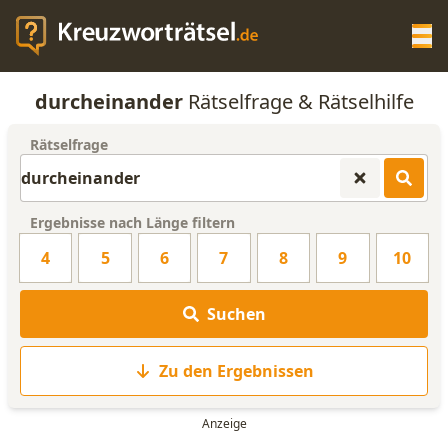
Op
durcheinander
Rätselfrage & Rätselhilfe
KREUZWORTRÄTSEL-HILFE
Rätselfrage
SCRABBLE HILFE
Ergebnisse nach Länge filtern
ANAGRAMM-GENERATOR
4
5
6
7
8
9
10
WORTLISTE
Suchen
Zu den Ergebnissen