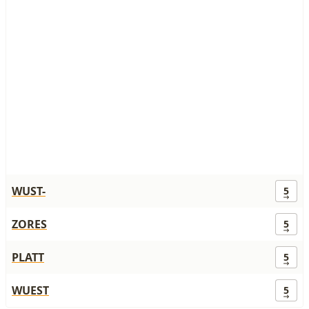
WUST-
5
ZORES
5
PLATT
5
WUEST
5