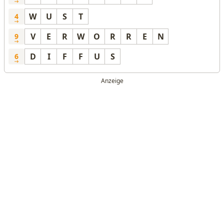
W
U
S
T
4
V
E
R
W
O
R
R
E
N
9
D
I
F
F
U
S
6