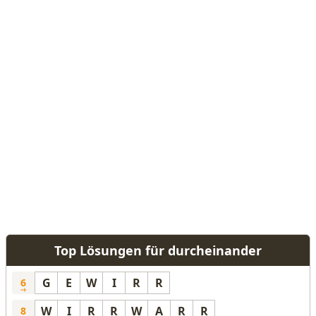
Top Lösungen für durcheinander
G
E
W
I
R
R
6
W
I
R
R
W
A
R
R
8