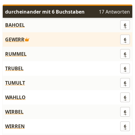
durcheinander mit 6 Buchstaben
17 Antworten
BAHOEL
6
GEWIRR
6
RUMMEL
6
TRUBEL
6
TUMULT
6
WAHLLO
6
WIRBEL
6
WIRREN
6