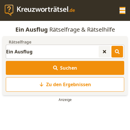
Op
Ein Ausflug
Rätselfrage & Rätselhilfe
KREUZWORTRÄTSEL-HILFE
Rätselfrage
SCRABBLE HILFE
Suchen
ANAGRAMM-GENERATOR
Zu den Ergebnissen
WORTLISTE