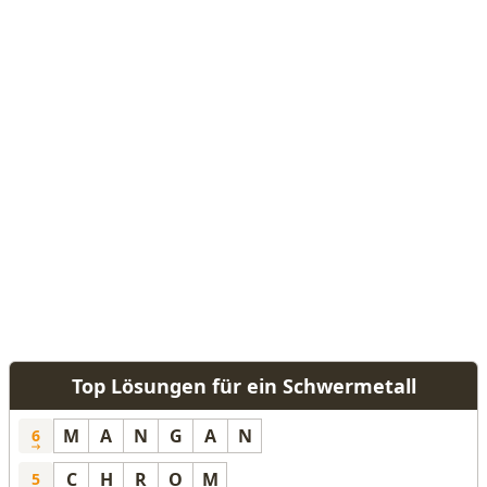
Top Lösungen für ein Schwermetall
M
A
N
G
A
N
6
C
H
R
O
M
5