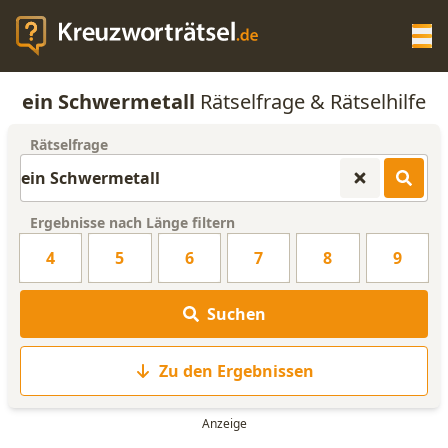
Op
ein Schwermetall
Rätselfrage & Rätselhilfe
KREUZWORTRÄTSEL-HILFE
Rätselfrage
SCRABBLE HILFE
Ergebnisse nach Länge filtern
ANAGRAMM-GENERATOR
4
5
6
7
8
9
WORTLISTE
Suchen
Zu den Ergebnissen