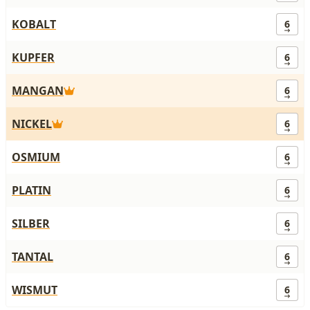
KOBALT
6
KUPFER
6
MANGAN
6
NICKEL
6
OSMIUM
6
PLATIN
6
SILBER
6
TANTAL
6
WISMUT
6