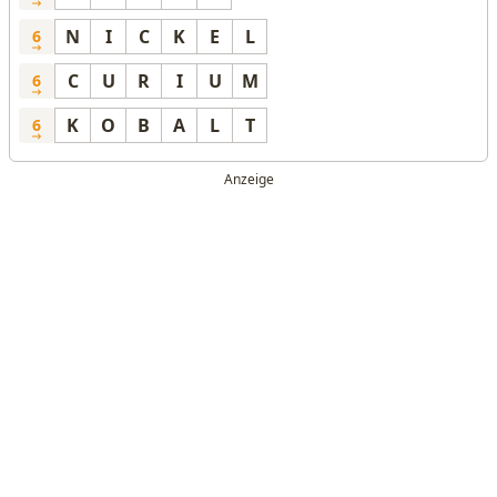
N
I
C
K
E
L
6
C
U
R
I
U
M
6
K
O
B
A
L
T
6