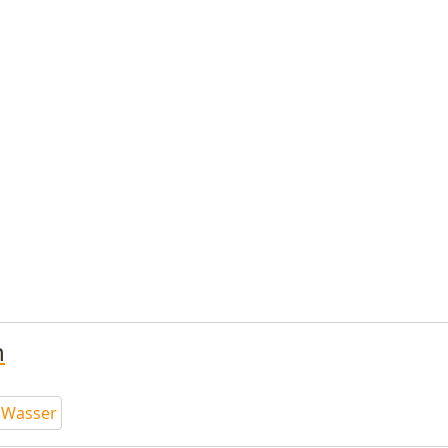
n
s Wasser