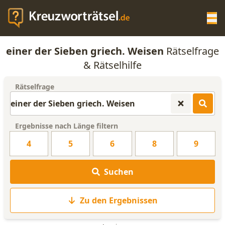
Op
einer der Sieben griech. Weisen
Rätselfrage
KREUZWORTRÄTSEL-HILFE
& Rätselhilfe
Rätselfrage
SCRABBLE HILFE
ANAGRAMM-GENERATOR
Ergebnisse nach Länge filtern
4
5
6
8
9
WORTLISTE
Suchen
Zu den Ergebnissen