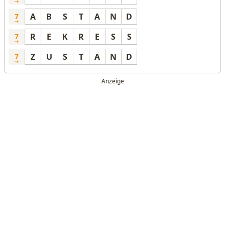
A
B
S
T
A
N
D
7
R
E
K
R
E
S
S
7
Z
U
S
T
A
N
D
7