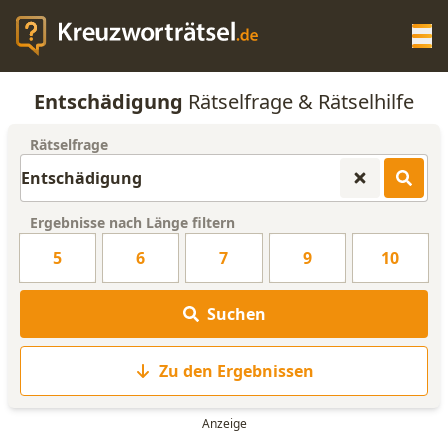
Op
Entschädigung
Rätselfrage & Rätselhilfe
KREUZWORTRÄTSEL-HILFE
Rätselfrage
SCRABBLE HILFE
Ergebnisse nach Länge filtern
ANAGRAMM-GENERATOR
5
6
7
9
10
WORTLISTE
Suchen
Zu den Ergebnissen