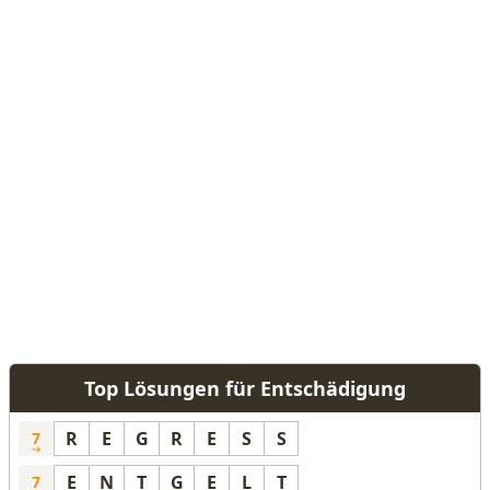
Top Lösungen für Entschädigung
R
E
G
R
E
S
S
7
E
N
T
G
E
L
T
7