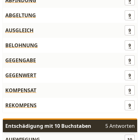
ABFINDUNG
9
ABGELTUNG
9
AUSGLEICH
9
BELOHNUNG
9
GEGENGABE
9
GEGENWERT
9
KOMPENSAT
9
REKOMPENS
9
Entschädigung mit 10 Buchstaben
5 Antworten
AUFWIEGUNG
10