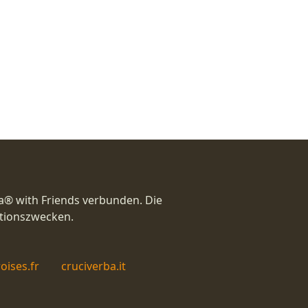
a® with Friends verbunden. Die
ationszwecken.
oises.fr
cruciverba.it