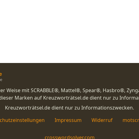
nster Weise mit SCRABBLE®, Mattel®, Spear®, Hasbro®, Zyng
eser Marken auf Kreuzworträtsel.de dient nur zu Inform
Kreuzworträtsel.de dient nur zu Informationszwecken.
chutzeinstellungen
Impressum
Widerruf
motscr
crosswordsolver.com