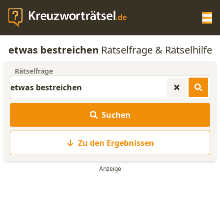
Op
etwas bestreichen
Rätselfrage & Rätselhilfe
KREUZWORTRÄTSEL-HILFE
Rätselfrage
SCRABBLE HILFE
Suchen
ANAGRAMM-GENERATOR
Zu den Ergebnissen
WORTLISTE